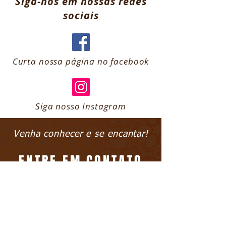
Siga-nos em nossas redes
sociais
Curta nossa página no facebook
Siga nosso Instagram
Venha conhecer e se encantar!
ENTRE EM CONTATO
(21) 2463-1492
|
(21) 2462-
3390
(21) 97035-0945